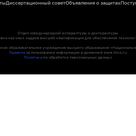
ты
Диссертационный совет
Объявления о защитах
Посту
Отдел международной аспирантуры и докторантуры
овки научных кадров высшей квалификации для обеспечения технолог
мное образовательное учреждение высшего образования «Национальн
Правила
использования информации в доменной зоне itmo.ru
Политика
по обработке персональных данных