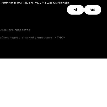
пление в аспирантуру
Наша команда
ического лидерства
ый исследовательский университет ИТМО»