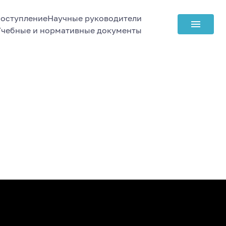
оступление
Научные руководители
Учебные и нормативные документы
А